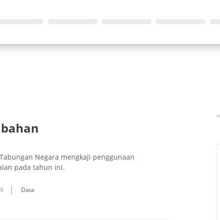
mbahan
k Tabungan Negara mengkaji penggunaan
lan pada tahun ini.
09
Data