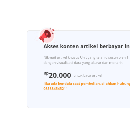
Akses konten artikel berbayar in
Nikmati artikel khusus Unit yang telah disusun oleh 
dengan visualisasi data yang akurat dan menarik.
Rp
20.000
untuk baca artikel
Jika ada kendala saat pembelian, silahkan hubun
085884545211