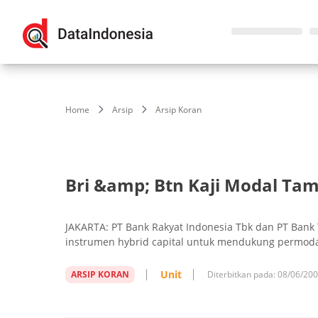
Home
Arsip
Arsip Koran
Bri &amp; Btn Kaji Modal Ta
JAKARTA: PT Bank Rakyat Indonesia Tbk dan PT Ban
instrumen hybrid capital untuk mendukung permoda
Unit
ARSIP KORAN
Diterbitkan pada:
08/06/20