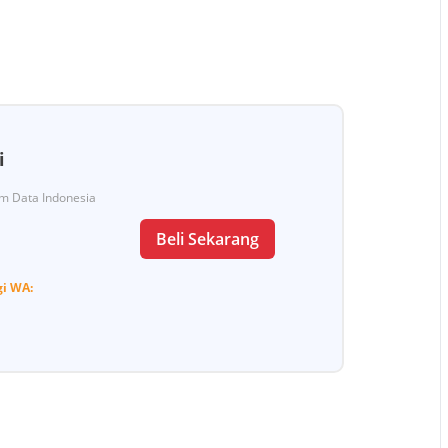
i
Tim Data Indonesia
Beli Sekarang
gi
WA: