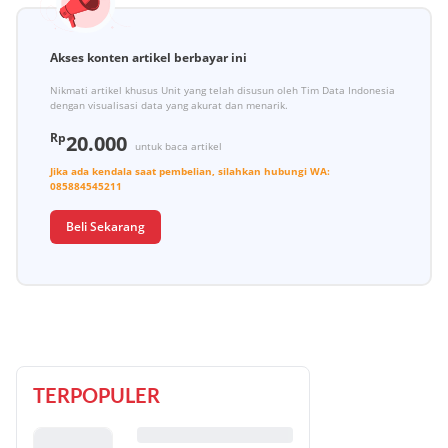
Akses konten artikel berbayar ini
Nikmati artikel khusus Unit yang telah disusun oleh Tim Data Indonesia
dengan visualisasi data yang akurat dan menarik.
Rp
20.000
untuk baca artikel
Jika ada kendala saat pembelian, silahkan hubungi
WA:
085884545211
Beli Sekarang
TERPOPULER