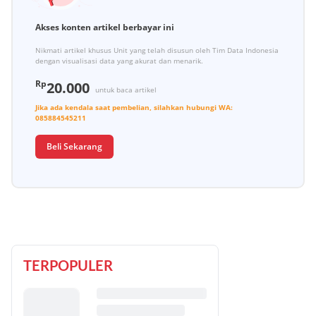
Akses konten artikel berbayar ini
Nikmati artikel khusus Unit yang telah disusun oleh Tim Data Indonesia
dengan visualisasi data yang akurat dan menarik.
Rp
20.000
untuk baca artikel
Jika ada kendala saat pembelian, silahkan hubungi
WA:
085884545211
Beli Sekarang
TERPOPULER