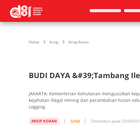
Home
Arsip
Arsip Koran
BUDI DAYA &#39;Tambang Ileg
JAKARTA: Kementerian Kehutanan mengusulkan ke
kejahatan illegal mining dan perambahan hutan sebag
Logging.
Unit
ARSIP KORAN
Diterbitkan pada:
02/09/20