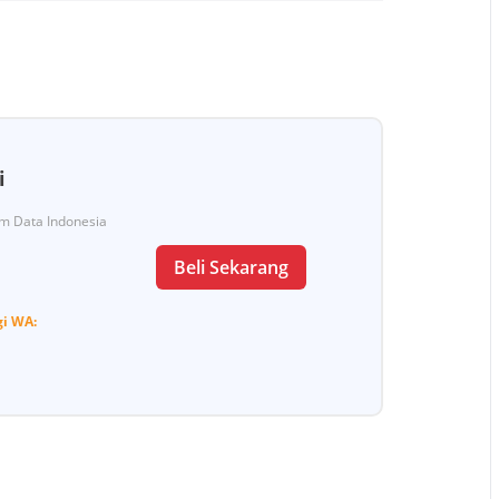
i
Tim Data Indonesia
Beli Sekarang
gi
WA: