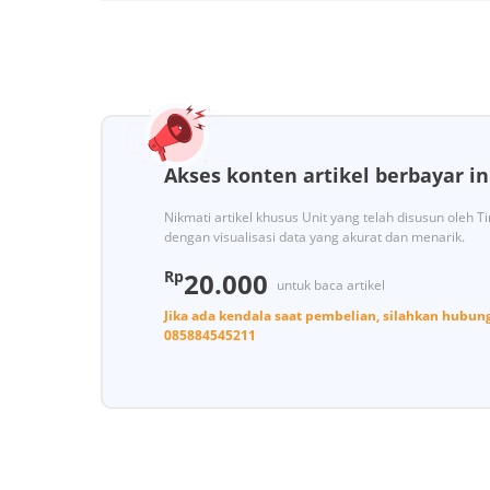
Akses konten artikel berbayar in
Nikmati artikel khusus Unit yang telah disusun oleh 
dengan visualisasi data yang akurat dan menarik.
Rp
20.000
untuk baca artikel
Jika ada kendala saat pembelian, silahkan hubun
085884545211