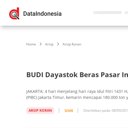
Home
Arsip
Arsip Koran
BUDI Dayastok Beras Pasar I
JAKARTA: 4 hari menjelang hari raya Idul Fitri 1431 
(PIBC) Jakarta Timur, kemarin mencapai 180.000 ton 
Unit
ARSIP KORAN
Diterbitkan pada:
08/09/20