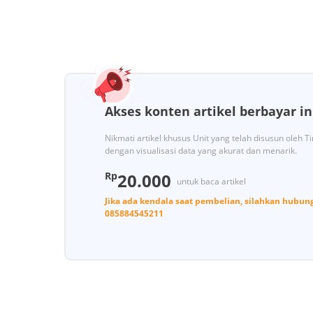
Akses konten artikel berbayar in
Nikmati artikel khusus Unit yang telah disusun oleh 
dengan visualisasi data yang akurat dan menarik.
Rp
20.000
untuk baca artikel
Jika ada kendala saat pembelian, silahkan hubun
085884545211