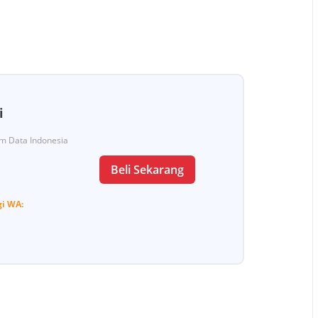
i
Tim Data Indonesia
Beli Sekarang
gi
WA: