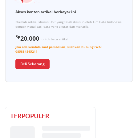
Akses konten artikel berbayar ini
Nikmati artikel khusus Unit yang telah disusun oleh Tim Data Indonesia
dengan visualisasi data yang akurat dan menarik.
Rp
20.000
untuk baca artikel
Jika ada kendala saat pembelian, silahkan hubungi
WA:
085884545211
Beli Sekarang
TERPOPULER