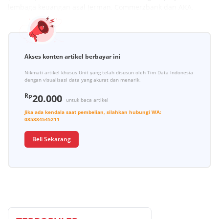
lembaga keuangan asal Jerman, Commerzbank dan AKA.
Akses konten artikel berbayar ini
Nikmati artikel khusus Unit yang telah disusun oleh Tim Data Indonesia
dengan visualisasi data yang akurat dan menarik.
Rp
20.000
untuk baca artikel
Jika ada kendala saat pembelian, silahkan hubungi
WA:
085884545211
Beli Sekarang