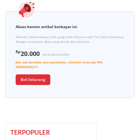
Akses konten artikel berbayar ini
Nikmati artikel khusus Unit yang telah disusun oleh Tim Data Indonesia
dengan visualisasi data yang akurat dan menarik.
Rp
20.000
untuk baca artikel
Jika ada kendala saat pembelian, silahkan hubungi
WA:
085884545211
Beli Sekarang
TERPOPULER