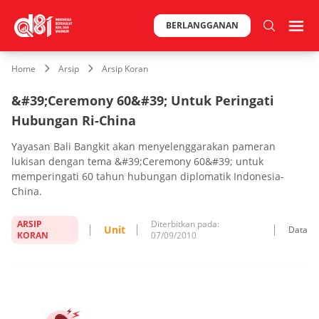
BERLANGGANAN
Home
Arsip
Arsip Koran
&#39;Ceremony 60&#39; Untuk Peringati
Hubungan Ri-China
Yayasan Bali Bangkit akan menyelenggarakan pameran
lukisan dengan tema &#39;Ceremony 60&#39; untuk
memperingati 60 tahun hubungan diplomatik Indonesia-
China.
ARSIP
Diterbitkan pada:
Unit
Data
KORAN
07/09/2010