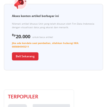
Akses konten artikel berbayar ini
Nikmati artikel khusus Unit yang telah disusun oleh Tim Data Indonesia
dengan visualisasi data yang akurat dan menarik.
Rp
20.000
untuk baca artikel
Jika ada kendala saat pembelian, silahkan hubungi
WA:
085884545211
Beli Sekarang
TERPOPULER