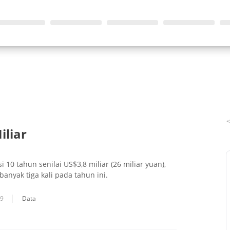
iliar
 10 tahun senilai US$3,8 miliar (26 miliar yuan),
anyak tiga kali pada tahun ini.
09
Data