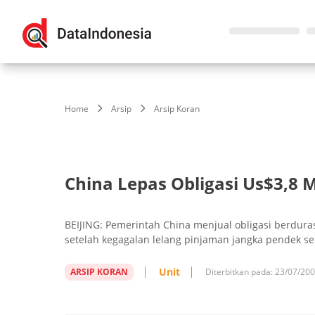
Home
Arsip
Arsip Koran
China Lepas Obligasi Us$3,8 M
BEIJING: Pemerintah China menjual obligasi berdurasi
setelah kegagalan lelang pinjaman jangka pendek seb
Unit
ARSIP KORAN
Diterbitkan pada:
23/07/20