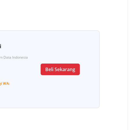
i
Tim Data Indonesia
Beli Sekarang
gi
WA: