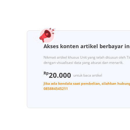
Akses konten artikel berbayar in
Nikmati artikel khusus Unit yang telah disusun oleh 
dengan visualisasi data yang akurat dan menarik.
Rp
20.000
untuk baca artikel
Jika ada kendala saat pembelian, silahkan hubun
085884545211