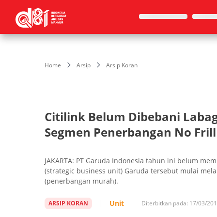
Home
Arsip
Arsip Koran
Citilink Belum Dibebani Lab
Segmen Penerbangan No Frill
JAKARTA: PT Garuda Indonesia tahun ini belum membe
(strategic business unit) Garuda tersebut mulai mela
(penerbangan murah).
Unit
ARSIP KORAN
Diterbitkan pada:
17/03/20