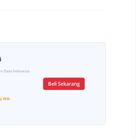
i
Tim Data Indonesia
Beli Sekarang
gi
WA: