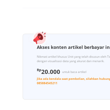
Akses konten artikel berbayar in
Nikmati artikel khusus Unit yang telah disusun oleh 
dengan visualisasi data yang akurat dan menarik.
Rp
20.000
untuk baca artikel
Jika ada kendala saat pembelian, silahkan hubun
085884545211