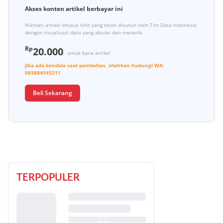
Akses konten artikel berbayar ini
Nikmati artikel khusus Unit yang telah disusun oleh Tim Data Indonesia
dengan visualisasi data yang akurat dan menarik.
Rp
20.000
untuk baca artikel
Jika ada kendala saat pembelian, silahkan hubungi
WA:
085884545211
Beli Sekarang
TERPOPULER