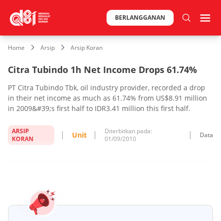
BERLANGGANAN
Home
Arsip
Arsip Koran
Citra Tubindo 1h Net Income Drops 61.74%
PT Citra Tubindo Tbk, oil industry provider, recorded a drop
in their net income as much as 61.74% from US$8.91 million
in 2009&#39;s first half to IDR3.41 million this first half.
ARSIP
Diterbitkan pada:
Unit
Data
KORAN
01/09/2010