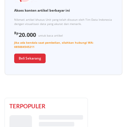
Akses konten artikel berbayar ini
Nikmati artikel khusus Unit yang telah disusun oleh Tim Data Indonesia
dengan visualisasi data yang akurat dan menarik.
Rp
20.000
untuk baca artikel
Jika ada kendala saat pembelian, silahkan hubungi
WA:
085884545211
Beli Sekarang
TERPOPULER