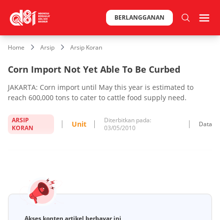
BERLANGGANAN
Home
Arsip
Arsip Koran
Corn Import Not Yet Able To Be Curbed
JAKARTA: Corn import until May this year is estimated to
reach 600,000 tons to cater to cattle food supply need.
ARSIP
Diterbitkan pada:
Unit
Data
KORAN
03/05/2010
Akses konten artikel berbayar ini