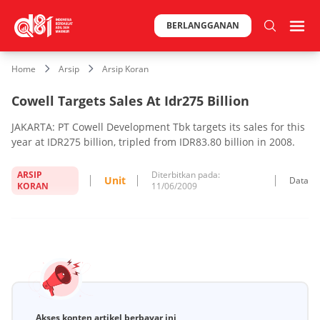
BERLANGGANAN
Home
Arsip
Arsip Koran
Cowell Targets Sales At Idr275 Billion
JAKARTA: PT Cowell Development Tbk targets its sales for this
year at IDR275 billion, tripled from IDR83.80 billion in 2008.
ARSIP
Diterbitkan pada:
Unit
Data
KORAN
11/06/2009
Akses konten artikel berbayar ini