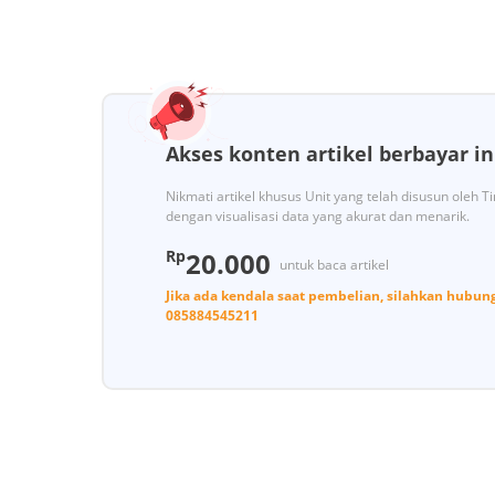
Akses konten artikel berbayar in
Nikmati artikel khusus Unit yang telah disusun oleh 
dengan visualisasi data yang akurat dan menarik.
Rp
20.000
untuk baca artikel
Jika ada kendala saat pembelian, silahkan hubun
085884545211