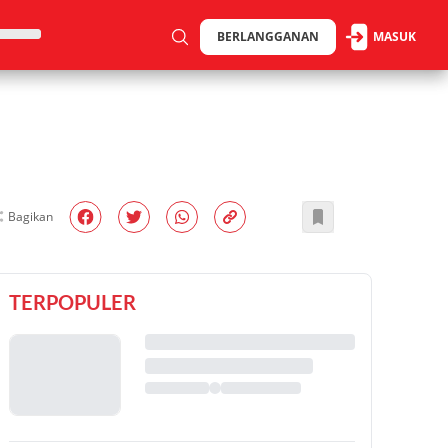
BERLANGGANAN
MASUK
Bagikan
TERPOPULER