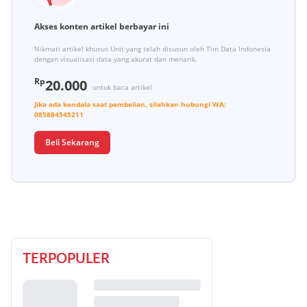
Akses konten artikel berbayar ini
Nikmati artikel khusus Unit yang telah disusun oleh Tim Data Indonesia
dengan visualisasi data yang akurat dan menarik.
Rp
20.000
untuk baca artikel
Jika ada kendala saat pembelian, silahkan hubungi
WA:
085884545211
Beli Sekarang
TERPOPULER