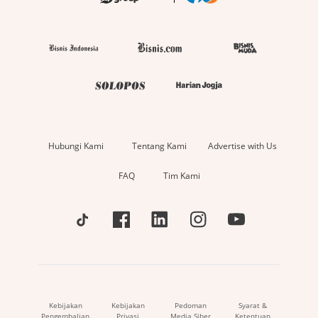
Hubungi Kami
Tentang Kami
Advertise with Us
FAQ
Tim Kami
Kebijakan
Kebijakan
Pedoman
Syarat &
Pengembalian
Privasi
Media Siber
Ketentuan