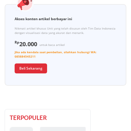
Akses konten artikel berbayar ini
Nikmati artikel khusus Unit yang telah disusun oleh Tim Data Indonesia
dengan visualisasi data yang akurat dan menarik.
Rp
20.000
untuk baca artikel
Jika ada kendala saat pembelian, silahkan hubungi
WA:
085884545211
Beli Sekarang
TERPOPULER