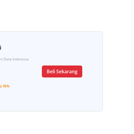
i
Tim Data Indonesia
Beli Sekarang
gi
WA: