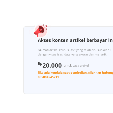
Akses konten artikel berbayar in
Nikmati artikel khusus Unit yang telah disusun oleh 
dengan visualisasi data yang akurat dan menarik.
Rp
20.000
untuk baca artikel
Jika ada kendala saat pembelian, silahkan hubun
085884545211