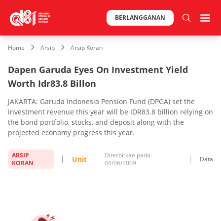
BERLANGGANAN
Home
Arsip
Arsip Koran
Dapen Garuda Eyes On Investment Yield
Worth Idr83.8 Billon
JAKARTA: Garuda Indonesia Pension Fund (DPGA) set the
investment revenue this year will be IDR83.8 billion relying on
the bond portfolio, stocks, and deposit along with the
projected economy progress this year.
ARSIP
Diterbitkan pada:
Unit
Data
KORAN
04/06/2009