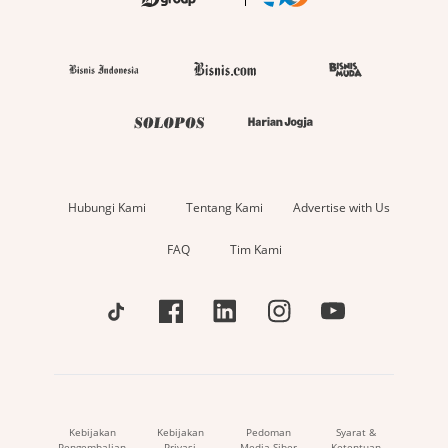
Hubungi Kami
Tentang Kami
Advertise with Us
FAQ
Tim Kami
Kebijakan
Kebijakan
Pedoman
Syarat &
Pengembalian
Privasi
Media Siber
Ketentuan