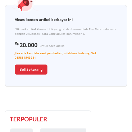
Akses konten artikel berbayar ini
Nikmati artikel khusus Unit yang telah disusun oleh Tim Data Indonesia
dengan visualisasi data yang akurat dan menarik.
Rp
20.000
untuk baca artikel
Jika ada kendala saat pembelian, silahkan hubungi
WA:
085884545211
Beli Sekarang
TERPOPULER