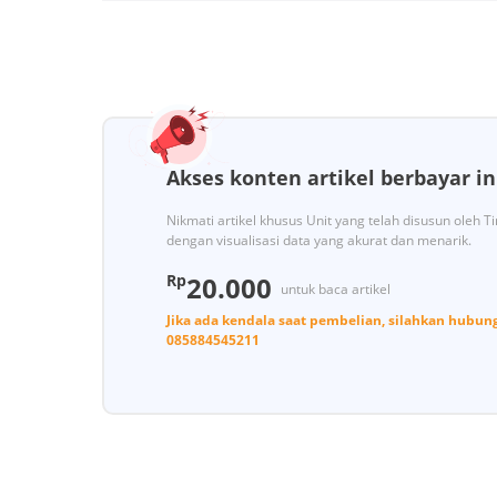
Akses konten artikel berbayar in
Nikmati artikel khusus Unit yang telah disusun oleh 
dengan visualisasi data yang akurat dan menarik.
Rp
20.000
untuk baca artikel
Jika ada kendala saat pembelian, silahkan hubun
085884545211