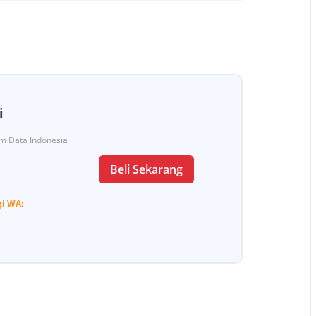
i
Tim Data Indonesia
Beli Sekarang
gi
WA: