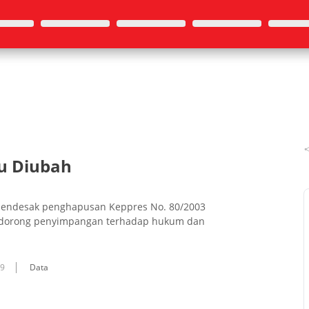
u Diubah
g mendesak penghapusan Keppres No. 80/2003
ndorong penyimpangan terhadap hukum dan
09
Data