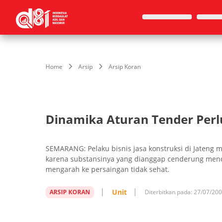
Home
Arsip
Arsip Koran
Dinamika Aturan Tender Perl
SEMARANG: Pelaku bisnis jasa konstruksi di Jaten
karena substansinya yang dianggap cenderung me
mengarah ke persaingan tidak sehat.
Unit
ARSIP KORAN
Diterbitkan pada:
27/07/20