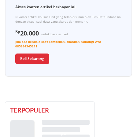
Akses konten artikel berbayar ini
Nikmati artikel khusus Unit yang telah disusun oleh Tim Data Indonesia
dengan visualisasi data yang akurat dan menarik.
Rp
20.000
untuk baca artikel
Jika ada kendala saat pembelian, silahkan hubungi
WA:
085884545211
Beli Sekarang
TERPOPULER