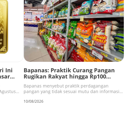
i Ini
Bapanas: Praktik Curang Pangan
asar
Rugikan Rakyat hingga Rp100
Triliun
e
Bapanas menyebut praktik perdagangan
 Agustus
pangan yang tidak sesuai mutu dan informasi
aga kerja
produk berpotensi merugikan masyarakat
10/08/2026
an suku
hingga Rp100 triliun.