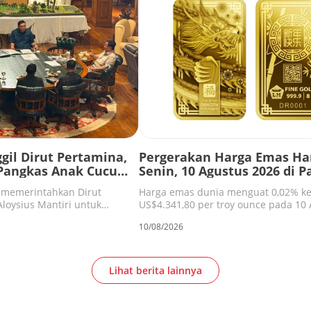
gil Dirut Pertamina,
Pergerakan Harga Emas Har
Pangkas Anak Cucu
Senin, 10 Agustus 2026 di P
Spot
 memerintahkan Dirut
Harga emas dunia menguat 0,02% k
loysius Mantiri untuk
US$4.341,80 per troy ounce pada 10
uktur anak dan cucu usaha.
2026, didorong pelemahan pasar ten
10/08/2026
AS yang mengurangi peluang kenaik
bunga.
Lihat berita lainnya