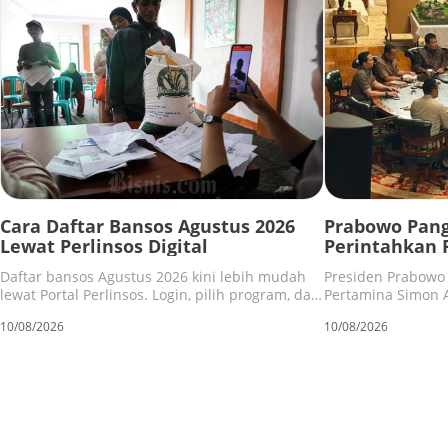
Cara Daftar Bansos Agustus 2026
Prabowo Pang
Lewat Perlinsos Digital
Perintahkan 
Usaha
Daftar bansos Agustus 2026 kini lebih mudah
Presiden Prabowo
lewat Portal Perlinsos. Login, pilih program, dan
Pertamina Simon A
cek status pendaftaran secara mandiri dan
merampingkan str
10/08/2026
10/08/2026
cepat.