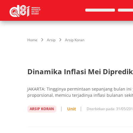
Home
Arsip
Arsip Koran
Dinamika Inflasi Mei Dipredik
JAKARTA: Tingginya permintaan sepanjang bulan ini
proporsional, memicu terjadinya inflasi bulanan seki
Unit
ARSIP KORAN
Diterbitkan pada:
31/05/20