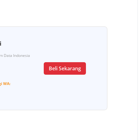
i
Tim Data Indonesia
Beli Sekarang
gi
WA: