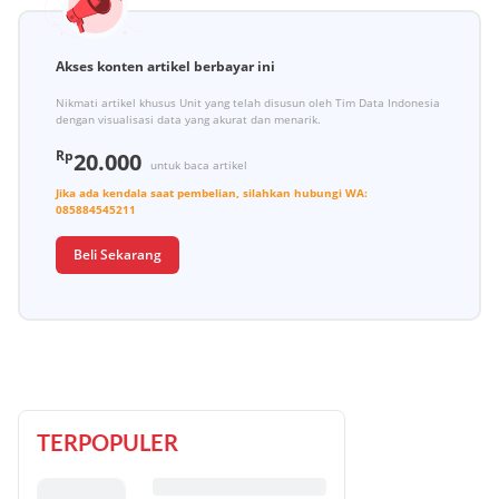
Akses konten artikel berbayar ini
Nikmati artikel khusus Unit yang telah disusun oleh Tim Data Indonesia
dengan visualisasi data yang akurat dan menarik.
Rp
20.000
untuk baca artikel
Jika ada kendala saat pembelian, silahkan hubungi
WA:
085884545211
Beli Sekarang
TERPOPULER