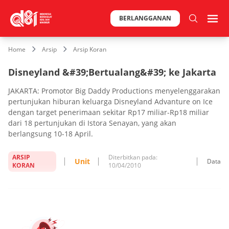
BERLANGGANAN
Home
Arsip
Arsip Koran
Disneyland &#39;Bertualang&#39; ke Jakarta
JAKARTA: Promotor Big Daddy Productions menyelenggarakan
per­tunjukan hiburan kelu­arga Disneyland Advan­ture on Ice
dengan target penerimaan sekitar Rp17 miliar-Rp18 miliar
dari 18 pertunjukan di Isto­ra Senayan, yang akan
berlangsung 10-18 April.
ARSIP
Diterbitkan pada:
Unit
Data
KORAN
10/04/2010