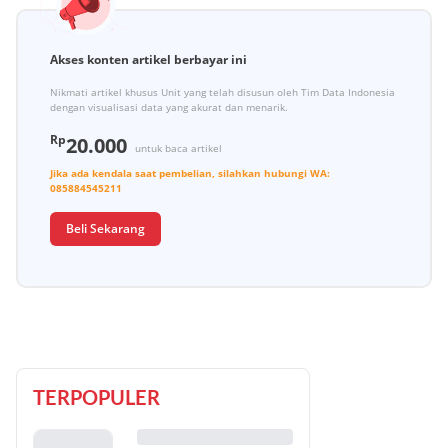
Akses konten artikel berbayar ini
Nikmati artikel khusus Unit yang telah disusun oleh Tim Data Indonesia
dengan visualisasi data yang akurat dan menarik.
Rp
20.000
untuk baca artikel
Jika ada kendala saat pembelian, silahkan hubungi
WA:
085884545211
Beli Sekarang
TERPOPULER