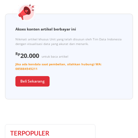
Akses konten artikel berbayar ini
Nikmati artikel khusus Unit yang telah disusun oleh Tim Data Indonesia
dengan visualisasi data yang akurat dan menarik.
Rp
20.000
untuk baca artikel
Jika ada kendala saat pembelian, silahkan hubungi
WA:
085884545211
Beli Sekarang
TERPOPULER