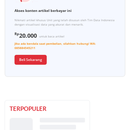
Akses konten artikel berbayar ini
Nikmati artikel khusus Unit yang telah disusun oleh Tim Data Indonesia
dengan visualisasi data yang akurat dan menarik.
Rp
20.000
untuk baca artikel
Jika ada kendala saat pembelian, silahkan hubungi
WA:
085884545211
Beli Sekarang
TERPOPULER