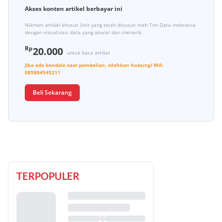
Akses konten artikel berbayar ini
Nikmati artikel khusus Unit yang telah disusun oleh Tim Data Indonesia
dengan visualisasi data yang akurat dan menarik.
Rp
20.000
untuk baca artikel
Jika ada kendala saat pembelian, silahkan hubungi
WA:
085884545211
Beli Sekarang
TERPOPULER