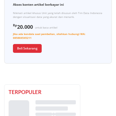
Akses konten artikel berbayar ini
Nikmati artikel khusus Unit yang telah disusun oleh Tim Data Indonesia
dengan visualisasi data yang akurat dan menarik.
Rp
20.000
untuk baca artikel
Jika ada kendala saat pembelian, silahkan hubungi
WA:
085884545211
Beli Sekarang
TERPOPULER