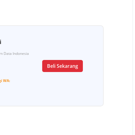
i
Tim Data Indonesia
Beli Sekarang
gi
WA: