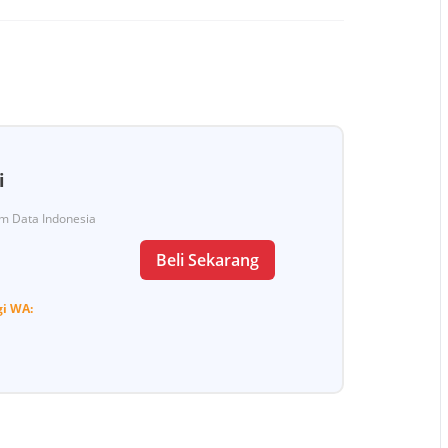
i
Tim Data Indonesia
Beli Sekarang
gi
WA: