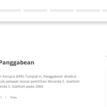
 Panggabean
 Korupsi (KPK) Tumpak H. Panggabean disebut-
cek pelawat seusai pemilihan Miranda S. Goeltom
anda S. Goeltom pada 2004.
10
Data