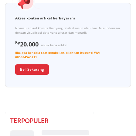
Akses konten artikel berbayar ini
Nikmati artikel khusus Unit yang telah disusun oleh Tim Data Indonesia
dengan visualisasi data yang akurat dan menarik.
Rp
20.000
untuk baca artikel
Jika ada kendala saat pembelian, silahkan hubungi
WA:
085884545211
Beli Sekarang
TERPOPULER