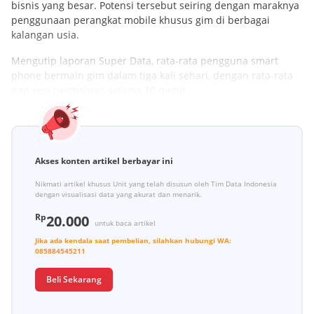
bisnis yang besar. Potensi tersebut seiring dengan maraknya
penggunaan perangkat mobile khusus gim di berbagai
kalangan usia.
Mengutip laporan Super Data, rata-rata pengguna smart
phone bermain gim dalam tiga kali sehari, dengan rata-rata
tiap sesi permainan selama 10 menit.
Akses konten artikel berbayar ini
Nikmati artikel khusus Unit yang telah disusun oleh Tim Data Indonesia
dengan visualisasi data yang akurat dan menarik.
Rp
20.000
untuk baca artikel
Jika ada kendala saat pembelian, silahkan hubungi
WA:
085884545211
Beli Sekarang