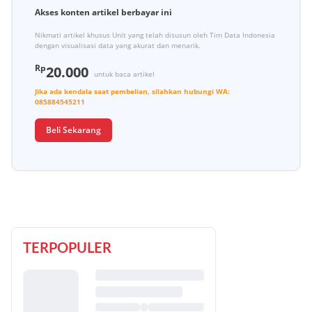
Akses konten artikel berbayar ini
Nikmati artikel khusus Unit yang telah disusun oleh Tim Data Indonesia
dengan visualisasi data yang akurat dan menarik.
Rp
20.000
untuk baca artikel
Jika ada kendala saat pembelian, silahkan hubungi
WA:
085884545211
Beli Sekarang
TERPOPULER