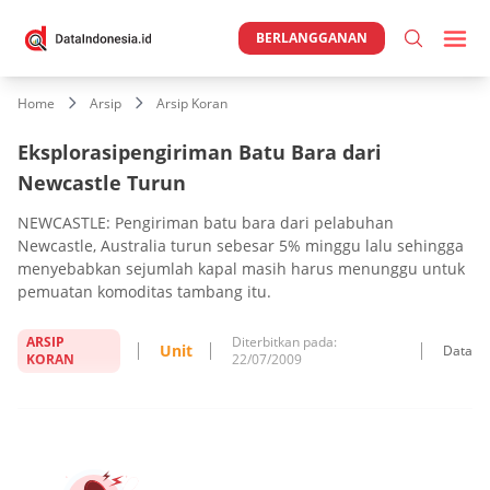
BERLANGGANAN
Home
Arsip
Arsip Koran
Eksplorasipengiriman Batu Bara dari
Newcastle Turun
NEWCASTLE: Pengiriman batu bara dari pelabuhan
Newcastle, Australia turun sebesar 5% minggu lalu sehingga
menyebabkan sejumlah kapal masih harus menunggu untuk
pemuatan komoditas tambang itu.
ARSIP
Diterbitkan pada:
Unit
Data
KORAN
22/07/2009