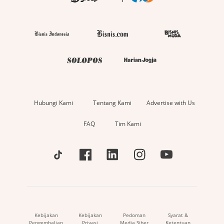
Hubungi Kami
Tentang Kami
Advertise with Us
FAQ
Tim Kami
Kebijakan
Kebijakan
Pedoman
Syarat &
Pengembalian
Privasi
Media Siber
Ketentuan