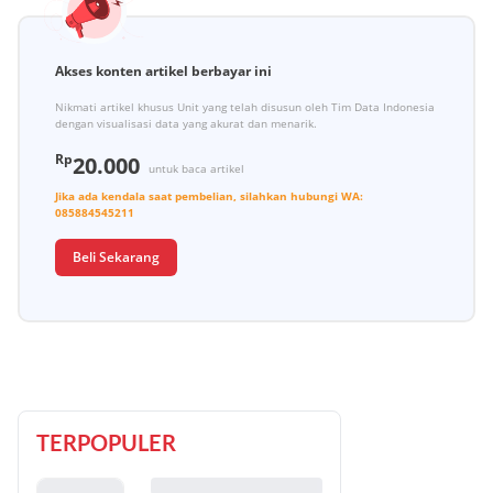
Akses konten artikel berbayar ini
Nikmati artikel khusus Unit yang telah disusun oleh Tim Data Indonesia
dengan visualisasi data yang akurat dan menarik.
Rp
20.000
untuk baca artikel
Jika ada kendala saat pembelian, silahkan hubungi
WA:
085884545211
Beli Sekarang
TERPOPULER