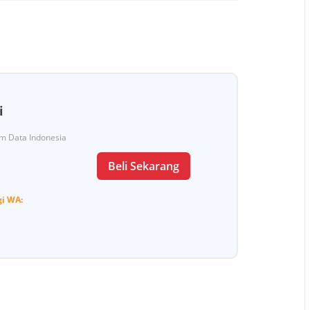
i
Tim Data Indonesia
Beli Sekarang
gi
WA: