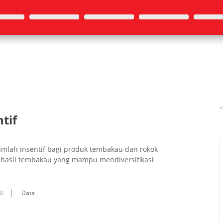
tif
lah insentif bagi produk tembakau dan rokok
tri hasil tembakau yang mampu mendiversifikasi
10
Data