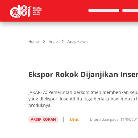
Home
Arsip
Arsip Koran
Ekspor Rokok Dijanjikan Insen
JAKARTA: Pemerintah berkomitmen memberikan sejum
yang diekspor. Insentif itu juga berlaku bagi indus
produknya.
Unit
ARSIP KORAN
Diterbitkan pada:
11/04/20