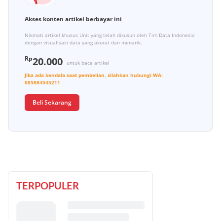
Akses konten artikel berbayar ini
Nikmati artikel khusus Unit yang telah disusun oleh Tim Data Indonesia
dengan visualisasi data yang akurat dan menarik.
Rp
20.000
untuk baca artikel
Jika ada kendala saat pembelian, silahkan hubungi
WA:
085884545211
Beli Sekarang
TERPOPULER