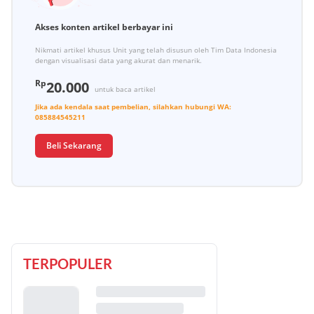
Akses konten artikel berbayar ini
Nikmati artikel khusus Unit yang telah disusun oleh Tim Data Indonesia
dengan visualisasi data yang akurat dan menarik.
Rp
20.000
untuk baca artikel
Jika ada kendala saat pembelian, silahkan hubungi
WA:
085884545211
Beli Sekarang
TERPOPULER