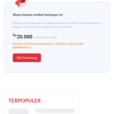
Akses konten artikel berbayar ini
Nikmati artikel khusus Unit yang telah disusun oleh Tim Data Indonesia
dengan visualisasi data yang akurat dan menarik.
Rp
20.000
untuk baca artikel
Jika ada kendala saat pembelian, silahkan hubungi
WA:
085884545211
Beli Sekarang
TERPOPULER