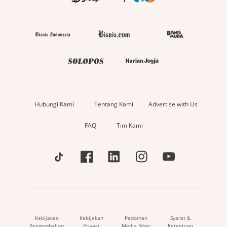
Hubungi Kami
Tentang Kami
Advertise with Us
FAQ
Tim Kami
Kebijakan
Kebijakan
Pedoman
Syarat &
Pengembalian
Privasi
Media Siber
Ketentuan