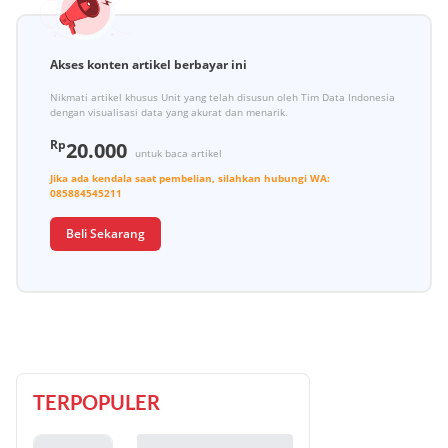
Akses konten artikel berbayar ini
Nikmati artikel khusus Unit yang telah disusun oleh Tim Data Indonesia
dengan visualisasi data yang akurat dan menarik.
Rp
20.000
untuk baca artikel
Jika ada kendala saat pembelian, silahkan hubungi
WA:
085884545211
Beli Sekarang
TERPOPULER