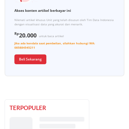
Akses konten artikel berbayar ini
Nikmati artikel khusus Unit yang telah disusun oleh Tim Data Indonesia
dengan visualisasi data yang akurat dan menarik.
Rp
20.000
untuk baca artikel
Jika ada kendala saat pembelian, silahkan hubungi
WA:
085884545211
Beli Sekarang
TERPOPULER