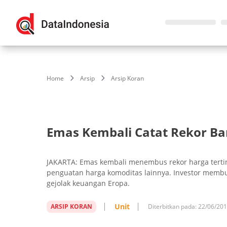
Home
Arsip
Arsip Koran
Emas Kembali Catat Rekor Ba
JAKARTA: Emas kembali menembus rekor harga terti
penguatan harga komoditas lainnya. Investor membu
gejolak keuangan Eropa.
Unit
ARSIP KORAN
Diterbitkan pada:
22/06/20