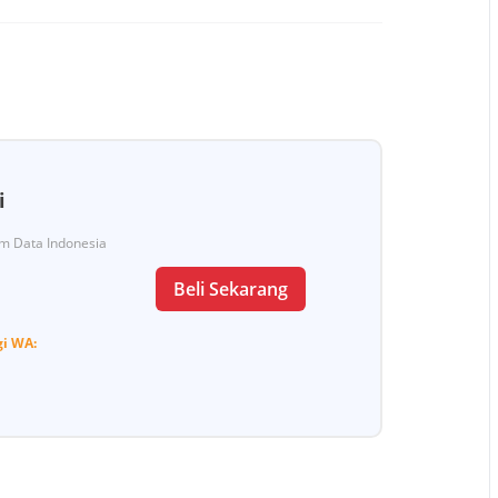
i
Tim Data Indonesia
Beli Sekarang
gi
WA: