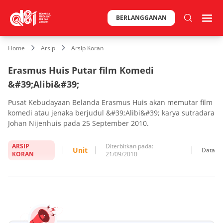
BERLANGGANAN
Home
Arsip
Arsip Koran
Erasmus Huis Putar film Komedi
&#39;Alibi&#39;
Pusat Kebudayaan Belanda Erasmus Huis akan memutar film
komedi atau jenaka berjudul &#39;Alibi&#39; karya sutradara
Johan Nijenhuis pada 25 September 2010.
ARSIP
Diterbitkan pada:
Unit
Data
KORAN
21/09/2010