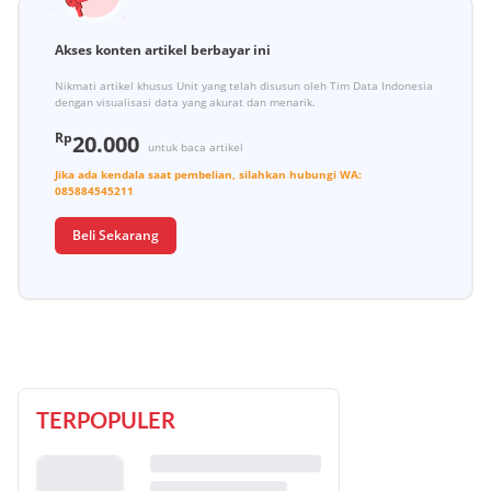
Akses konten artikel berbayar ini
Nikmati artikel khusus Unit yang telah disusun oleh Tim Data Indonesia
dengan visualisasi data yang akurat dan menarik.
Rp
20.000
untuk baca artikel
Jika ada kendala saat pembelian, silahkan hubungi
WA:
085884545211
Beli Sekarang
TERPOPULER