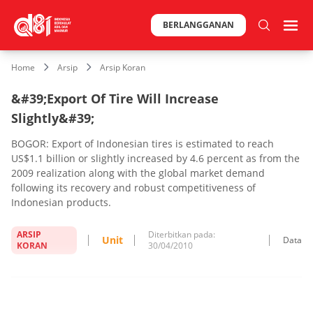
BERLANGGANAN
Home
Arsip
Arsip Koran
&#39;Export Of Tire Will Increase
Slightly&#39;
BOGOR: Export of Indonesian tires is estimated to reach
US$1.1 billion or slightly increased by 4.6 percent as from the
2009 realization along with the global market demand
following its recovery and robust competitiveness of
Indonesian products.
ARSIP
Diterbitkan pada:
Unit
Data
KORAN
30/04/2010