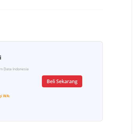
i
Tim Data Indonesia
Beli Sekarang
gi
WA: