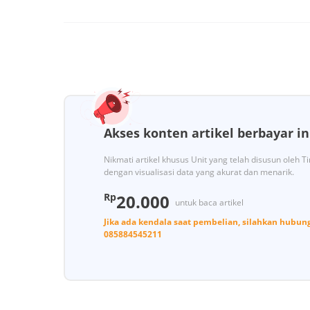
Akses konten artikel berbayar in
Nikmati artikel khusus Unit yang telah disusun oleh 
dengan visualisasi data yang akurat dan menarik.
Rp
20.000
untuk baca artikel
Jika ada kendala saat pembelian, silahkan hubun
085884545211