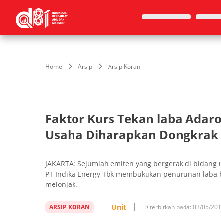
Home
Arsip
Arsip Koran
Faktor Kurs Tekan laba Adar
Usaha Diharapkan Dongkrak
JAKARTA: Sejumlah emiten yang bergerak di bidang 
PT Indika Energy Tbk membukukan penurunan laba b
melonjak.
Unit
ARSIP KORAN
Diterbitkan pada:
03/05/20