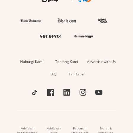
Hubungi Kami
Tentang Kami
Advertise with Us
FAQ
Tim Kami
Kebijakan
Kebijakan
Pedoman
Syarat &
Pengembalian
Privasi
Media Siber
Ketentuan