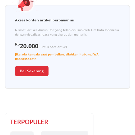
Akses konten artikel berbayar ini
Nikmati artikel khusus Unit yang telah disusun oleh Tim Data Indonesia
dengan visualisasi data yang akurat dan menarik.
Rp
20.000
untuk baca artikel
Jika ada kendala saat pembelian, silahkan hubungi
WA:
085884545211
Beli Sekarang
TERPOPULER