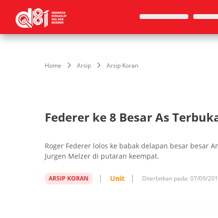
Home
Arsip
Arsip Koran
Federer ke 8 Besar As Terbuk
Roger Federer lolos ke babak delapan besar besar A
Jurgen Melzer di putaran keempat.
Unit
ARSIP KORAN
Diterbitkan pada:
07/09/20