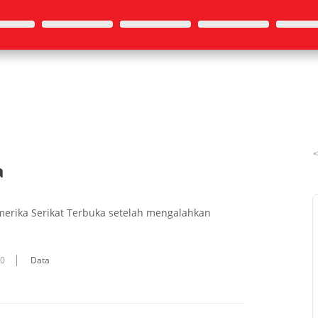
a
merika Serikat Terbuka setelah mengalahkan
10
Data