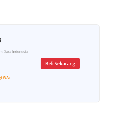
i
Tim Data Indonesia
Beli Sekarang
gi
WA: