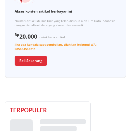
Akses konten artikel berbayar ini
Nikmati artikel khusus Unit yang telah disusun oleh Tim Data Indonesia
dengan visualisasi data yang akurat dan menarik.
Rp
20.000
untuk baca artikel
Jika ada kendala saat pembelian, silahkan hubungi
WA:
085884545211
Beli Sekarang
TERPOPULER