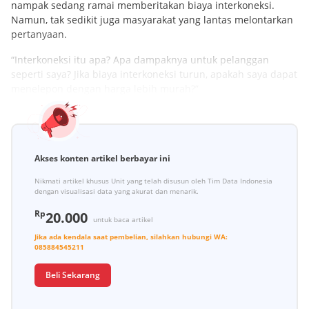
nampak sedang ramai memberitakan biaya interkoneksi.
Namun, tak sedikit juga masyarakat yang lantas melontarkan
pertanyaan.
“Interkoneksi itu apa? Apa dampaknya untuk pelanggan
seperti saya? Jika biaya interkoneksi turun, apakah saya dapat
menelepon dengan harga lebih murah?”
Akses konten artikel berbayar ini
Nikmati artikel khusus Unit yang telah disusun oleh Tim Data Indonesia
dengan visualisasi data yang akurat dan menarik.
Rp
20.000
untuk baca artikel
Jika ada kendala saat pembelian, silahkan hubungi
WA:
085884545211
Beli Sekarang