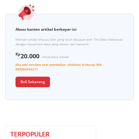
Akses konten artikel berbayar ini
Nikmati artikel khusus Unit yang telah disusun oleh Tim Data Indonesia
dengan visualisasi data yang akurat dan menarik.
Rp
20.000
untuk baca artikel
Jika ada kendala saat pembelian, silahkan hubungi
WA:
085884545211
Beli Sekarang
TERPOPULER